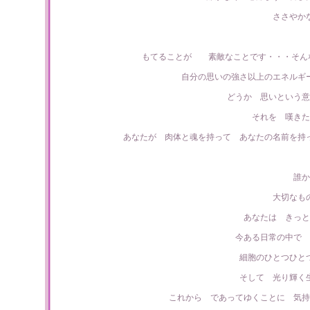
ささやか
もてることが 素敵なことです・・・そんなM
自分の思いの強さ以上のエネルギ
どうか 思いという意
それを 嘆きた
あなたが 肉体と魂を持って あなたの名前を持
誰か
大切なも
あなたは きっと
今ある日常の中で 
細胞のひとつひと
そして 光り輝く
これから であってゆくことに 気持