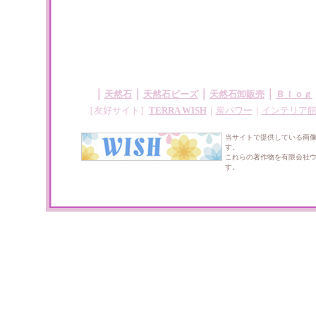
｜
｜
｜
｜
天然石
天然石ビーズ
天然石卸販売
Ｂｌｏｇ
［友好サイト］
TERRA WISH
｜
炭パワー
｜
インテリア
当サイトで提供している画
す。
これらの著作物を有限会社
す。