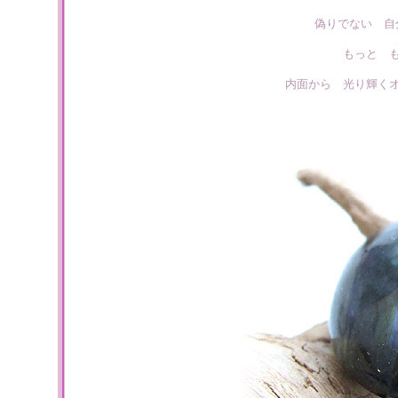
偽りでない 自
もっと 
内面から 光り輝く