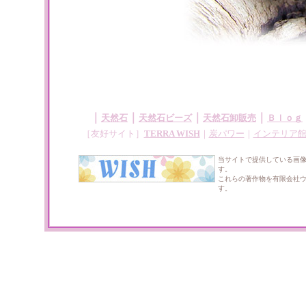
｜
｜
｜
｜
天然石
天然石ビーズ
天然石卸販売
Ｂｌｏｇ
［友好サイト］
TERRA WISH
｜
炭パワー
｜
インテリア
当サイトで提供している画
す。
これらの著作物を有限会社
す。