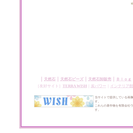
｜
｜
｜
｜
天然石
天然石ビーズ
天然石卸販売
Ｂｌｏｇ
［友好サイト］
TERRA WISH
｜
炭パワー
｜
インテリア
当サイトで提供している画
す。
これらの著作物を有限会社
す。