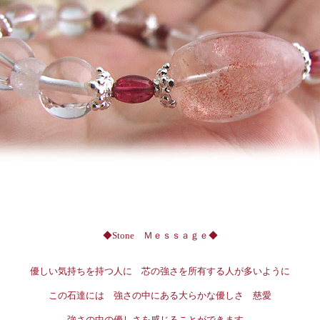
◆Stone Ｍｅｓｓａｇｅ◆
優しい気持ちを持つ人に 芯の強さを所有する人が多いように
この石達には 強さの中にある大らかな優しさ 慈愛
強さの中の優しさを感じることができます。