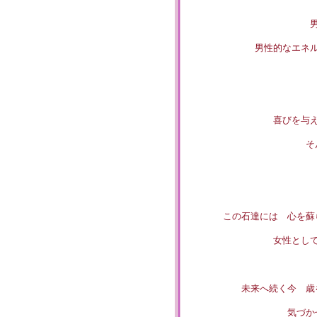
男性的なエネ
喜びを与
そ
この石達には 心を蘇
女性とし
未来へ続く今 歳
気づか