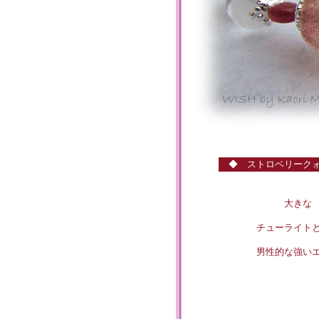
◆ ストロベリーク
大きな
チューライト
男性的な強い