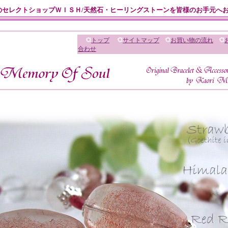
のセレクトショップＷＩＳＨ/天然石・ヒーリングストーンを皆様のお手元へ
トップ
サイトマップ
お買い物の流れ
合わせ