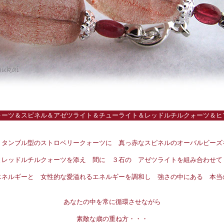
ォーツ＆スピネル＆アゼツライト＆チューライト＆レッドルチルクォーツ＆ヒ
 タンブル型のストロベリークォーツに 真っ赤なスピネルのオーバルビーズ
とレッドルチルクォーツを添え 間に ３石の アゼツライトを組み合わせて
エネルギーと 女性的な愛溢れるエネルギーを調和し 強さの中にある 本当
あなたの中を常に循環させながら
素敵な歳の重ね方・・・