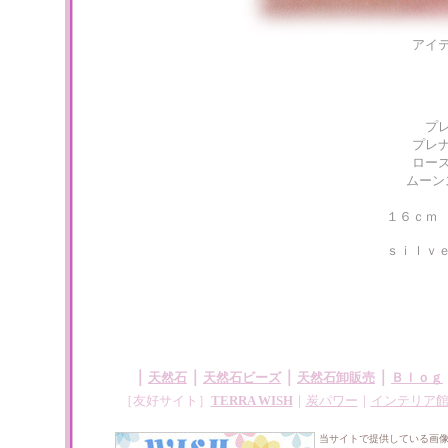
アイ
プ
プレ
ロー
ムーン
１６ｃｍ
ｓｉｌｖ
｜
｜
｜
｜
天然石
天然石ビーズ
天然石卸販売
Ｂｌｏｇ
［友好サイト］
TERRA WISH
｜
炭パワー
｜
インテリア
当サイトで提供している画