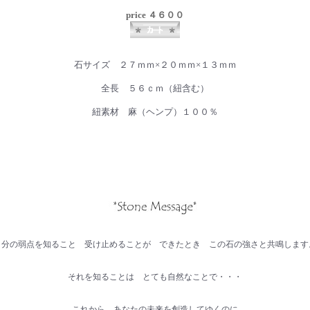
price ４６００
石サイズ ２７ｍｍ×２０ｍｍ×１３ｍｍ
全長 ５６ｃｍ（紐含む）
紐素材 麻（ヘンプ）１００％
自分の弱点を知ること 受け止めることが できたとき この石の強さと共鳴します
それを知ることは とても自然なことで・・・
これから あなたの未来を創造してゆくのに