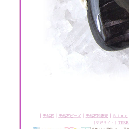
｜
｜
｜
｜
天然石
天然石ビーズ
天然石卸販売
Ｂｌｏｇ
［友好サイト］
TERR
当サイトで提供している画