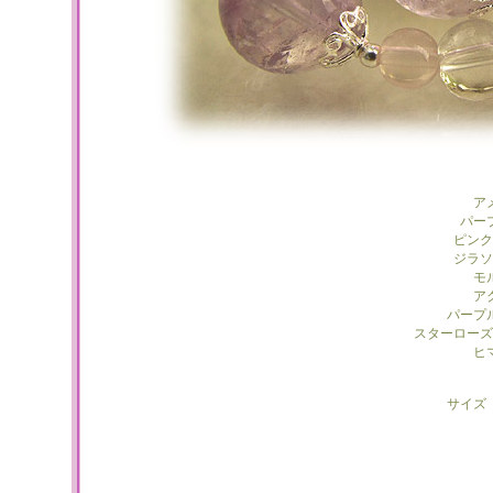
ア
パー
ピンク
ジラソ
モ
ア
パープ
スターローズ
ヒ
サイズ