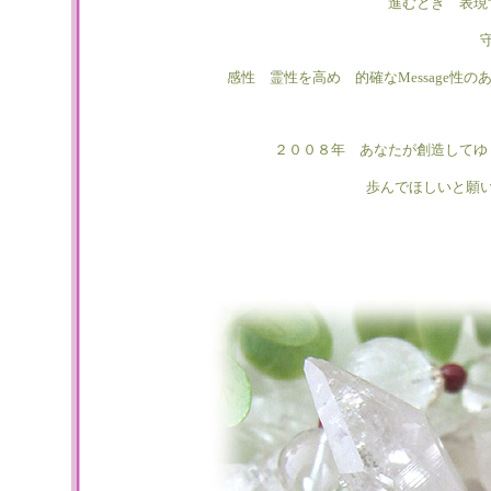
進むとき 表現
感性 霊性を高め 的確なMessage性
２００８年 あなたが創造してゆ
歩んでほしいと願