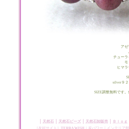
アゼ
チューラ
モ
ヒマラ
S
silve
SIZE調整無料です
｜
｜
｜
｜
天然石
天然石ビーズ
天然石卸販売
Ｂｌｏｇ
［友好サイト］
TERRA WISH
｜
炭パワー
｜
インテリア