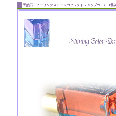
天然石・ヒーリングストーンのセレクトショップＷＩＳＨ北花