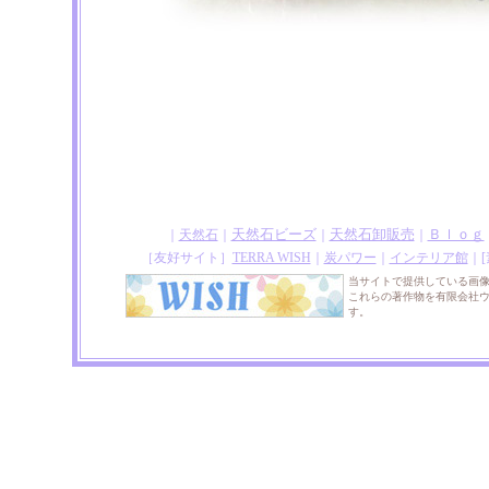
天然石ビーズ
天然石卸販売
Ｂｌｏｇ
｜
天然石
｜
｜
｜
［友好サイト］
TERRA WISH
｜
炭パワー
｜
インテリア館
｜
当サイトで提供している画
これらの著作物を有限会社
す。