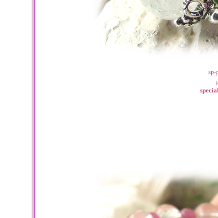
sp-
spec