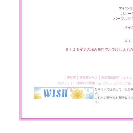
アゼツラ
ガネー
パープルサ
サイ
Ｓｉ
ＳＩＺＥ変更の場合無料でお受けしますの
｜
｜
｜
｜
天然石
天然石ビーズ
天然石卸販売
Ｂｌｏ
［友好サイト］
TERRA WISH
｜
炭パワー
｜
インテリア館
当サイトで提供している画
す。
これらの著作物を有限会社
す。