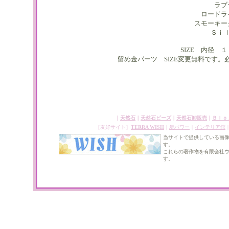
ラブ
ロードラ
スモーキー
Ｓｉ
SIZE 内径
留め金パーツ SIZE変更無料です
｜
天然石
｜
天然石ビーズ
｜
天然石卸販売
｜
Ｂｌｏ
［友好サイト］
TERRA WISH
｜
炭パワー
｜
インテリア館
当サイトで提供している画
す。
これらの著作物を有限会社
す。