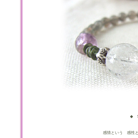
◆ S
感情という 感性