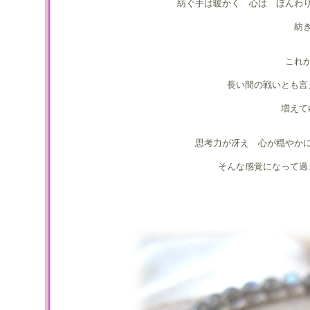
紡ぐ手は暖かく 心は ほんわ
紡
これ
長い間の戦いとも言
増えて
思考力が冴え 心が穏やか
そんな感覚になって過