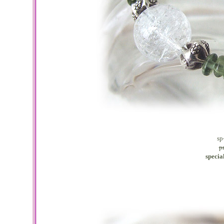
sp
p
spec