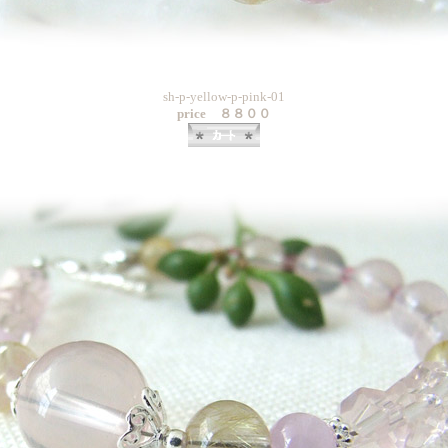
sh-p-yellow-p-pink-01
price ８８００