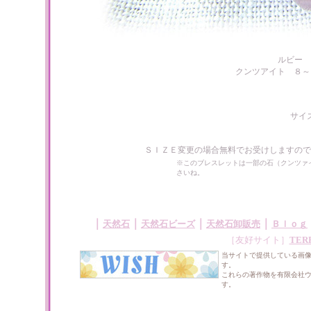
ルビー 
クンツアイト ８～
サイ
ＳＩＺＥ変更の場合無料でお受けしますので
※このブレスレットは一部の石（クンツァ
さいね。
｜
｜
｜
｜
天然石
天然石ビーズ
天然石卸販売
Ｂｌｏｇ
［友好サイト］
TER
当サイトで提供している画
す。
これらの著作物を有限会社
す。