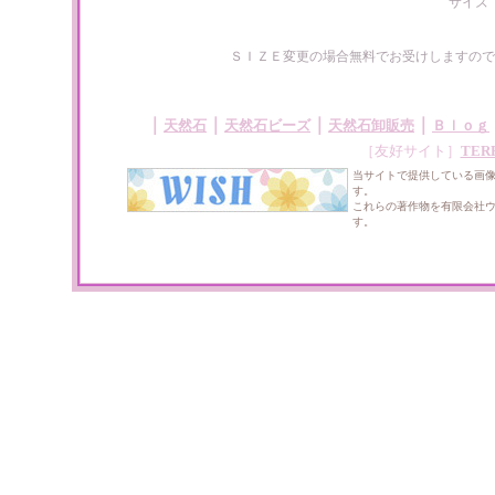
サイズ
ＳＩＺＥ変更の場合無料でお受けしますので
｜
｜
｜
｜
天然石
天然石ビーズ
天然石卸販売
Ｂｌｏｇ
［友好サイト］
TER
当サイトで提供している画
す。
これらの著作物を有限会社
す。