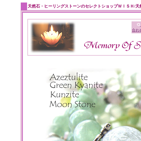
天然石・ヒーリングストーンのセレクトショップＷＩＳＨ/天
合わ