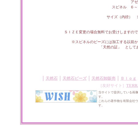
アゼ
スピネル ６～
サイズ（内径） 
ＳＩＺＥ変更の場合無料でお受けしますので
※スピネルのビーズには加工する以前か
「天然の証」 として
｜
｜
｜
｜
天然石
天然石ビーズ
天然石卸販売
Ｂｌｏｇ
［友好サイト］
TERR
当サイトで提供している画
す。
これらの著作物を有限会社
す。