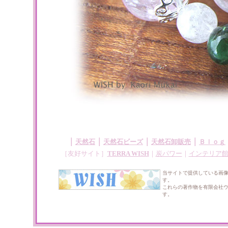
｜
｜
｜
｜
天然石
天然石ビーズ
天然石卸販売
Ｂｌｏｇ
［友好サイト］
TERRA WISH
｜
炭パワー
｜
インテリア
当サイトで提供している画
す。
これらの著作物を有限会社
す。