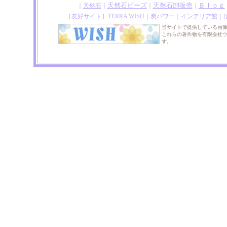
天然石ビーズ
天然石卸販売
Ｂｌｏｇ
｜
天然石
｜
｜
｜
［友好サイト］
TERRA WISH
｜
炭パワー
｜
インテリア館
｜
当サイトで提供している画
これらの著作物を有限会社
す。