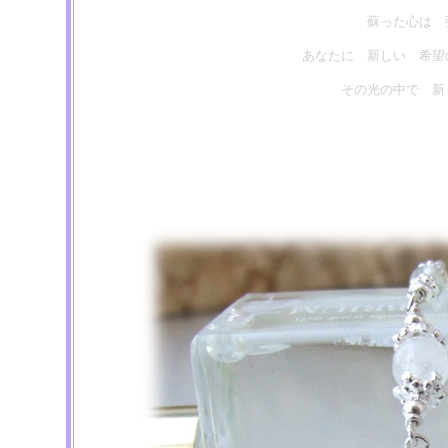
蘇った心は 
あなたに 新しい 希望
その光の中で 新