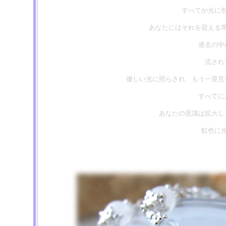
すべてが光に
あなたにはそれを迎える
過去の
流され
優しい光に照らされ もう一度見
すべて
あなたの意識は拡大し
虹色に