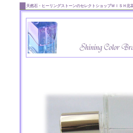
天然石・ヒーリングストーンのセレクトショップＷＩＳＨ北花