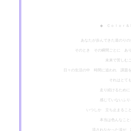
◆ Ｃｏｌｏｒ＆
あなたが歩んできた道のりの
そのとき その瞬間ごとに あ
未来で苦しむ
日々の生活の中 時間に追われ 課題
それはとて
走り続けるために
感じていないふり
いつしか 立ち止まるこ
本当は色んなこと
流されなかった涙が 