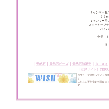
ミャンマー産
２５ｍ
ミャンマー産
スモーキーブラ
ハイパ
全長 ８
Ｓ
｜
｜
｜
｜
天然石
天然石ビーズ
天然石卸販売
Ｂｌｏｇ
［友好サイト］
TERR
当サイトで提供している画
す。
これらの著作物を有限会社
す。