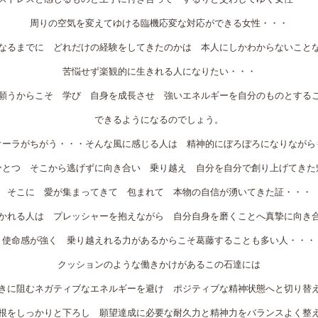
周りの空気を変えてゆける臨機応変な対応ができる女性・・・
なるまでに どれだけの経験をしてきたのかは 本人にしかわからないこと
苦悩せず楽観的に生きれる人になりたい・・・
願うからこそ 学び 自身を成長させ 強いエネルギーを自分のものとする
できるようになるのでしょう。
オーラがちがう・・・そんな風に感じる人は 精神的にぼろぼろになりながら
ひとつ そこから逃げずに向き合い 乗り越え 自分を自分で創り上げてきた
そこに 愛が集まってきて 包まれて 本物の自信が湧いてきた証・・・
かれる人は プレッシャーを抱えながら 自分自身を磨くことへ真摯に向き
使命感が強く 乗り越えれる力があるからこそ葛藤することも多い人・・・
クッションのような働きかけがあるこの石達には
きに阻むネガティブなエネルギーを避け ポジティブな精神状態へと切り替
根をしっかりと下ろし 願望達成に必要な耐久力と精神力をバランスよく整