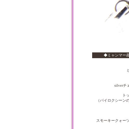
◆ミャンマー
silv
ト
（パイロクシーン
スモーキークォー