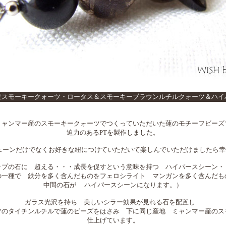
産スモーキークォーツ・ロータス＆スモーキーブラウンルチルクォーツ＆ハイ
ミャンマー産のスモーキークォーツでつくっていただいた蓮のモチーフビーズ
迫力のあるPTを製作しました。
erチェーンだけでなくお好きな紐につけていただいて楽しんでいただけましたら
ップの石に 超える・・・成長を促すという意味を持つ ハイパースシーン・
の一種で 鉄分を多く含んだものをフェロシライト マンガンを多く含んだも
中間の石が ハイパースシーンになります。）
ガラス光沢を持ち 美しいシラー効果が見れる石を配置し
ツのタイチンルチルで蓮のビーズをはさみ 下に同じ産地 ミャンマー産のス
仕上げています。