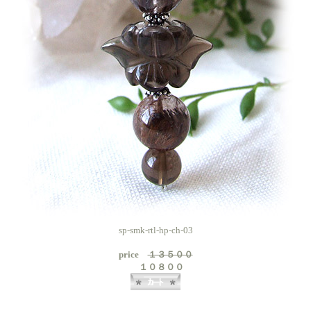
sp-smk-rtl-hp-ch-03
price
１３５００
１０８００