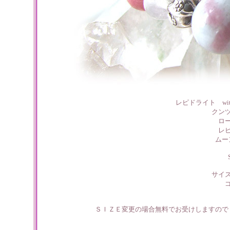
レピドライト w
クン
ロ
レ
ムー
サイ
ＳＩＺＥ変更の場合無料でお受けしますので