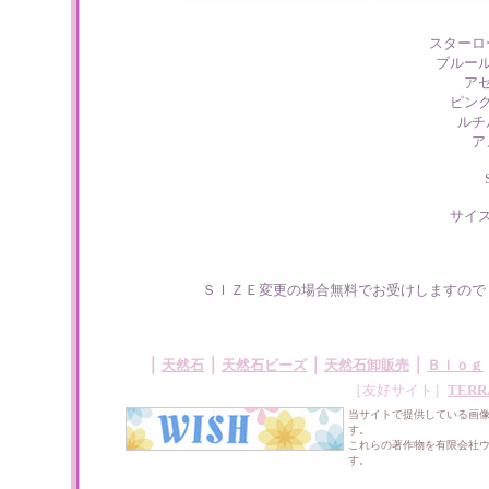
スターロ
ブルー
ア
ピン
ルチ
ア
サイ
ＳＩＺＥ変更の場合無料でお受けしますので
｜
｜
｜
｜
天然石
天然石ビーズ
天然石卸販売
Ｂｌｏｇ
［友好サイト］
TERR
当サイトで提供している画
す。
これらの著作物を有限会社
す。