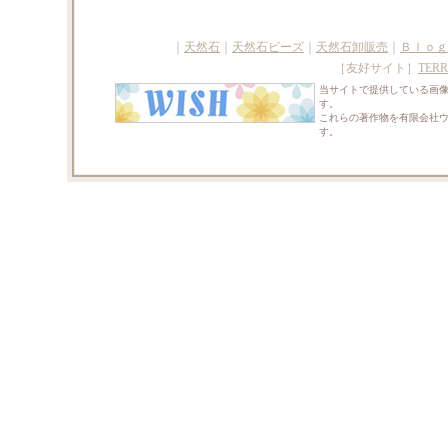
｜
天然石
｜
天然石ビーズ
｜
天然石卸販売
｜
Ｂｌｏｇ
［友好サイト］
TERR
当サイトで提供している画
す。
これらの著作物を有限会社
す。