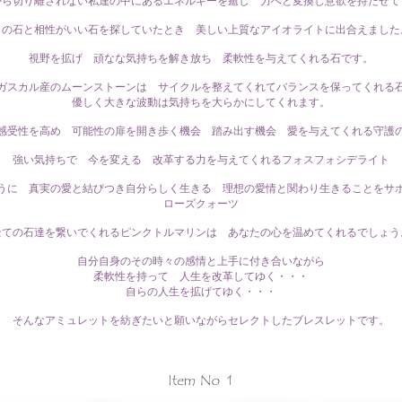
から切り離されない私達の中にあるエネルギーを癒し 力へと変換し意欲を持たせて
この石と相性がいい石を探していたとき 美しい上質なアイオライトに出合えました
視野を拡げ 頑なな気持ちを解き放ち 柔軟性を与えてくれる石です。
ガスカル産のムーンストーンは サイクルを整えてくれてバランスを保ってくれる
優しく大きな波動は気持ちを大らかにしてくれます。
感受性を高め 可能性の扉を開き歩く機会 踏み出す機会 愛を与えてくれる守護
強い気持ちで 今を変える 改革する力を与えてくれるフォスフォシデライト
うに 真実の愛と結びつき自分らしく生きる 理想の愛情と関わり生きることをサ
ローズクォーツ
全ての石達を繋いでくれるピンクトルマリンは あなたの心を温めてくれるでしょう
自分自身のその時々の感情と上手に付き合いながら
柔軟性を持って 人生を改革してゆく・・・
自らの人生を拡げてゆく・・・
そんなアミュレットを紡ぎたいと願いながらセレクトしたブレスレットです。