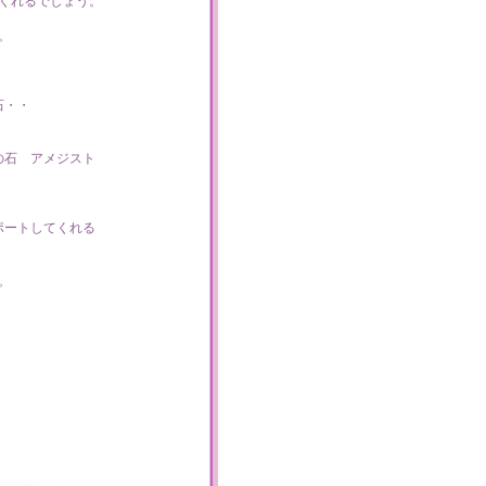
くれるでしょう。
。
石・・
の石 アメジスト
ポートしてくれる
。