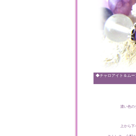
◆チャロアイト＆ムー
濃い色の
上から下