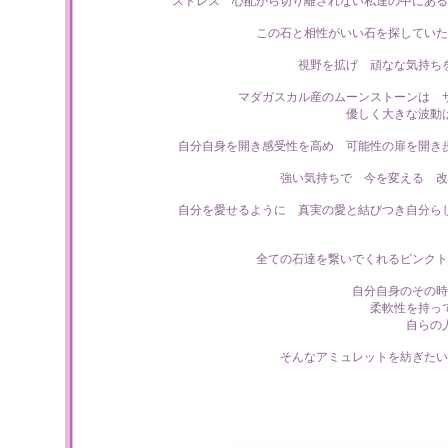
ストレス 心配から切り離されない私達の中にある
この石と相性がいい石を探していた
視野を拡げ 頑なな気持ち
マダガスカル産のムーンストーンは 
優しく大きな波動
自分自身を開き感受性を高め 可能性の扉を開き
強い気持ちで 今を変える 改
自分を愛せるように 真実の愛と結びつき自分ら
全ての石達を繋いでくれるピンクト
自分自身のその時
柔軟性を持っ
自らの
そんなアミュレットを紡ぎたい