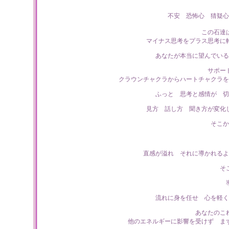
不安 恐怖心 猜疑心
この石達
マイナス思考をプラス思考に
あなたが本当に望んでいる
サポー
クラウンチャクラからハートチャクラを
ふっと 思考と感情が 切
見方 話し方 聞き方が変化
そこか
直感が溢れ それに導かれるよ
そ
流れに身を任せ 心を軽く
あなたのこ
他のエネルギーに影響を受けず ま