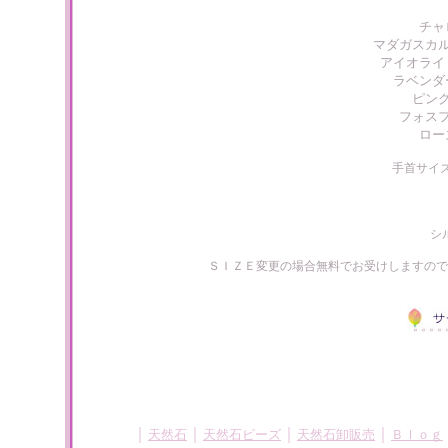
チャ
マダガスカ
アイオライ
ラベンダ
ピン
フォス
ロー
手首サイ
シ
ＳＩＺＥ変更の場合無料でお受けしますので
｜
｜
｜
｜
天然石
天然石ビーズ
天然石卸販売
Ｂｌｏｇ