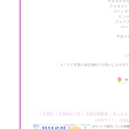
マダガスカ
アイオライ
ラベンダ
ピン
フォス
ロー
手首サ
シ
ＳＩＺＥ変更の場合無料でお受けしますので
｜
｜
｜
｜
天然石
天然石ビーズ
天然石卸販売
Ｂｌｏｇ
［友好サイト］
TERR
当サイトで提供している画