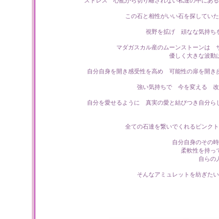
ストレス 心配から切り離されない私達の中にある
この石と相性がいい石を探していた
視野を拡げ 頑なな気持ち
マダガスカル産のムーンストーンは 
優しく大きな波動
自分自身を開き感受性を高め 可能性の扉を開き
強い気持ちで 今を変える 改
自分を愛せるように 真実の愛と結びつき自分ら
全ての石達を繋いでくれるピンクト
自分自身のその時
柔軟性を持っ
自らの
そんなアミュレットを紡ぎたい