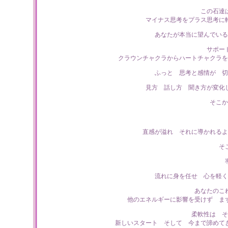
この石達
マイナス思考をプラス思考に
あなたが本当に望んでいる
サポー
クラウンチャクラからハートチャクラを
ふっと 思考と感情が 切
見方 話し方 聞き方が変化
そこか
直感が溢れ それに導かれるよ
そ
流れに身を任せ 心を軽く
あなたのこ
他のエネルギーに影響を受けず ま
柔軟性は そ
新しいスタート そして 今まで諦めて