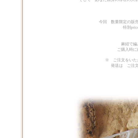
今回 数量限定の販
特別pr
麻紐で編
ご購入時に
※ ご注文をいた
発送は ご注