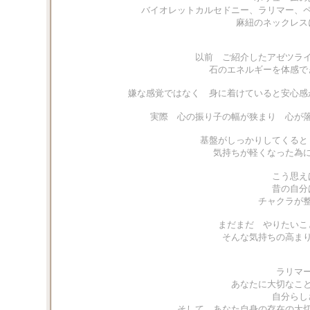
バイオレットカルセドニー、ラリマー、
麻紐のネックレス
以前 ご紹介したアゼツラ
石のエネルギーを体感で
嫌な感覚ではなく 身に着けていると安心感
実際 心の振り子の幅が狭まり 心が
基盤がしっかりしてくると
気持ちが軽くなった為
こう思え
昔の自分
チャクラが
まだまだ やりたいこ
そんな気持ちの高ま
ラリマ
あなたに大切なこ
自分らし
そして あなた自身の存在の大