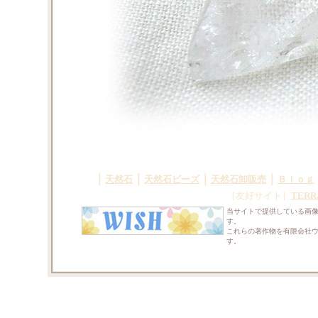
｜
｜
｜
｜
天然石
天然石ビーズ
天然石卸販売
Ｂｌｏｇ
［友好サイト］
TERR
当サイトで提供している画
す。
これらの著作物を有限会社
す。