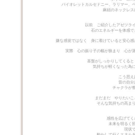
バイオレットカルセドニー、ラリマー、
麻紐のネックレス
以前 ご紹介したアゼツラ
石のエネルギーを体感で
嫌な感覚ではなく 身に着けていると安心感
実際 心の振り子の幅が狭まり 心が
基盤がしっかりしてくると
気持ちが軽くなった為
こう思え
昔の自分
チャクラが
まだまだ やりたいこ
そんな気持ちの高ま
感性を広げてく
未来を明るく
現状
動かして行くエネル