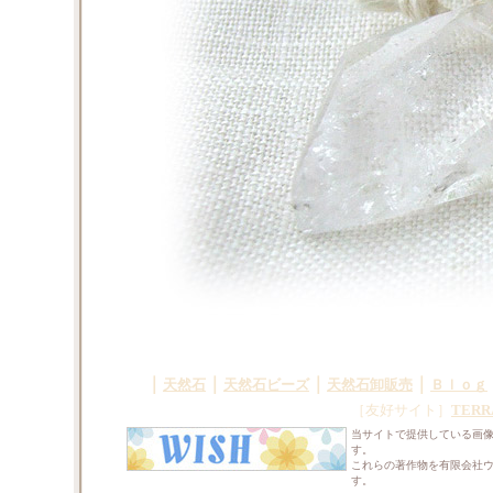
｜
｜
｜
｜
天然石
天然石ビーズ
天然石卸販売
Ｂｌｏｇ
［友好サイト］
TERR
当サイトで提供している画
す。
これらの著作物を有限会社
す。