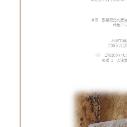
今回 数量限定の販
特別pr
麻紐で編
ご購入時に
※ ご注文をいた
発送は ご注