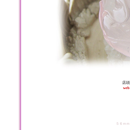
店頭
we
５６ｍｍ