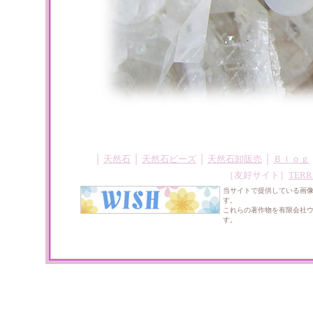
｜
｜
｜
｜
天然石
天然石ビーズ
天然石卸販売
Ｂｌｏｇ
［友好サイト］
TERR
当サイトで提供している画
す。
これらの著作物を有限会社
す。