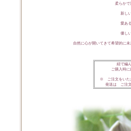
柔らかで
新し
愛あ
優し
自然に心が開いてきて希望的に未
紐で編
ご購入時に
※ ご注文をいた
発送は ご注