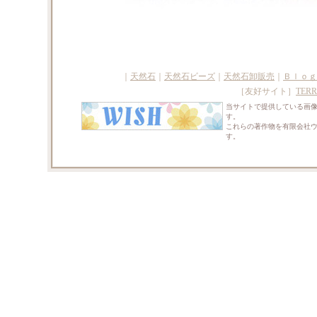
｜
天然石
｜
天然石ビーズ
｜
天然石卸販売
｜
Ｂｌｏｇ
［友好サイト］
TERR
当サイトで提供している画
す。
これらの著作物を有限会社
す。