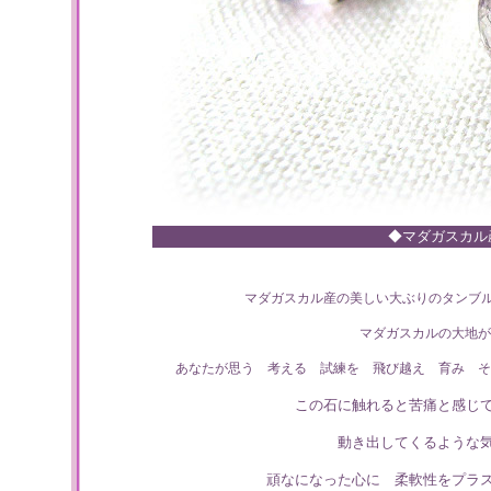
◆マダガスカル
マダガスカル産の美しい大ぶりのタンブ
マダガスカルの大地が
あなたが思う 考える 試練を 飛び越え 育み そ
この石に触れると苦痛と感じ
動き出してくるような
頑なになった心に 柔軟性をプラ