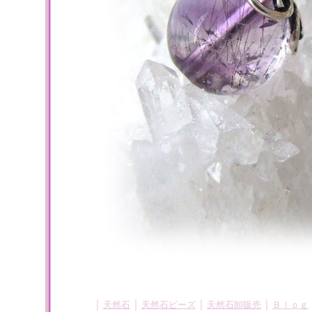
｜
｜
｜
｜
天然石
天然石ビーズ
天然石卸販売
Ｂｌｏｇ