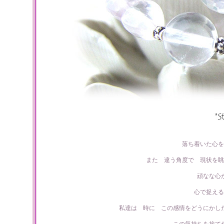
落ち着いた心を
また 違う角度で 現状を眺
頑なな心
心で捉える
私達は 時に この感情をどうにかし