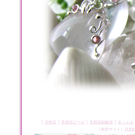
｜
｜
｜
｜
天然石
天然石ビーズ
天然石卸販売
Ｂｌｏｇ
［友好サイト］
TERR