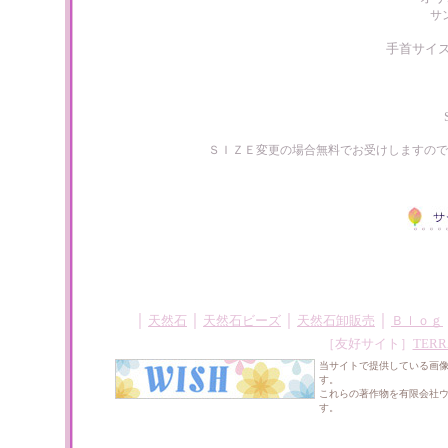
サ
手首サイ
ＳＩＺＥ変更の場合無料でお受けしますので
｜
｜
｜
｜
天然石
天然石ビーズ
天然石卸販売
Ｂｌｏｇ
［友好サイト］
TERR
当サイトで提供している画
す。
これらの著作物を有限会社
す。