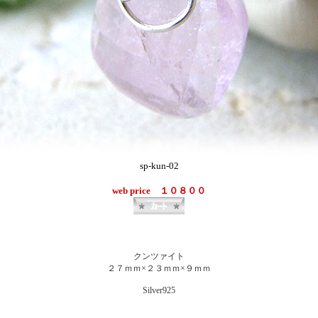
sp-kun-02
web price １０８００
クンツァイト
２７
ｍｍ×２３
ｍｍ×９ｍｍ
Silver925