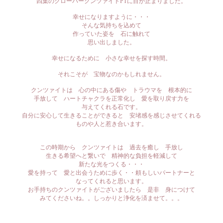
四葉のクローバークンツァイトPTに目が止まりました。
幸せになりますように・・・
そんな気持ちを込めて
作っていた姿を 石に触れて
思い出しました。
幸せになるために 小さな幸せを探す時間。
それこそが 宝物なのかもしれません。
クンツァイトは 心の中にある傷や トラウマを 根本的に
手放して ハートチャクラを正常化し 愛を取り戻す力を
与えてくれる石です。
自分に安心して生きることができると 安堵感を感じさせてくれる
ものや人と惹き合います。
この時期から クンツァイトは 過去を癒し 手放し
生きる希望へと繋いで 精神的な負担を軽減して
新たな光をつくる・・・
愛を持って 愛と出会うために歩く・・頼もしいパートナーと
なってくれると思います。
お手持ちのクンツァイトがございましたら 是非 身につけて
みてくださいね。。しっかりと浄化を済ませて。。。