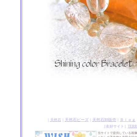
天然石ビーズ
天然石卸販売
Ｂｌｏｇ
｜
天然石
｜
｜
｜
［友好サイト］
TERR
当サイトで提供している画