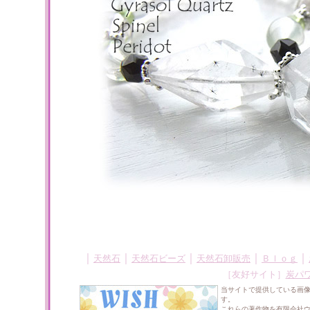
｜
｜
｜
｜
｜
天然石
天然石ビーズ
天然石卸販売
Ｂｌｏｇ
［友好サイト］
炭パ
当サイトで提供している画
す。
これらの著作物を有限会社