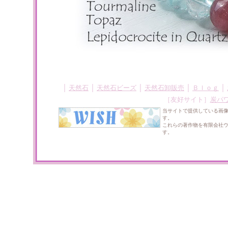
｜
｜
｜
｜
｜
天然石
天然石ビーズ
天然石卸販売
Ｂｌｏｇ
［友好サイト］
炭パ
当サイトで提供している画
す。
これらの著作物を有限会社
す。