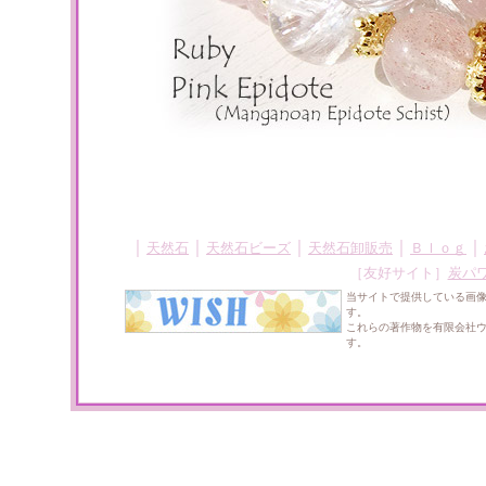
｜
｜
｜
｜
｜
天然石
天然石ビーズ
天然石卸販売
Ｂｌｏｇ
［友好サイト］
炭パ
当サイトで提供している画
す。
これらの著作物を有限会社
す。