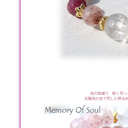
光の加減で 暗く写っ
太陽光の光で写した明る