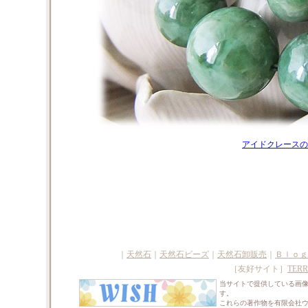
アイドクレースの
｜
天然石
｜
天然石ビーズ
｜
天然石卸販売
｜
Ｂｌｏｇ
［友好サイト］
TERR
当サイトで提供している画
す。
これらの著作物を有限会社