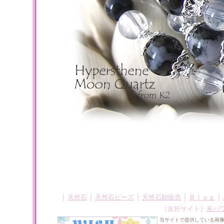
｜
｜
｜
｜
｜
天然石
天然石ビーズ
天然石卸販売
Ｂｌｏｇ
［友好サイト］
炭パ
当サイトで提供している画