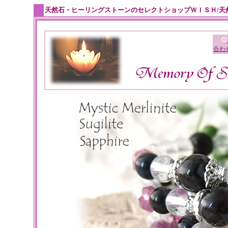
天然石・ヒーリングストーンのセレクトショップＷＩＳＨ/天
合わ