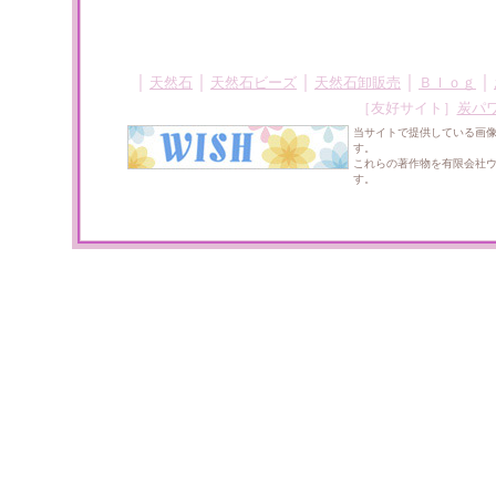
｜
｜
｜
｜
｜
天然石
天然石ビーズ
天然石卸販売
Ｂｌｏｇ
［友好サイト］
炭パ
当サイトで提供している画
す。
これらの著作物を有限会社
す。