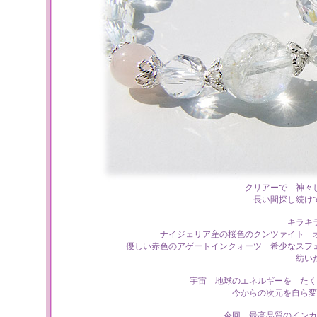
クリアーで 神々
長い間探し続け
キラキ
ナイジェリア産の桜色のクンツァイト 
優しい赤色のアゲートインクォーツ 希少なスフ
紡い
宇宙 地球のエネルギーを たく
今からの次元を自ら変
今回 最高品質のインカ