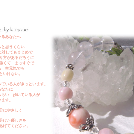
いるあなたへ
ると思うくらい
に対してもまじめで
り方があるだろうに
強くて まっすぐで
も 空元気でも
といけない。
っている人がきっといます。
あなたに
もらい 歩いている人が
います。
分にやさしく
分けた優しさを
あげてください。