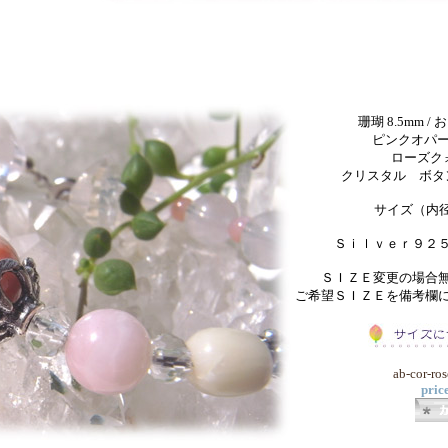
珊瑚 8.5mm / 
ピンクオパール 
ローズクォ
クリスタル ボタン
サイズ（内径
Ｓｉｌｖｅｒ９２
ＳＩＺＥ変更の場合
ご希望ＳＩＺＥを備考欄
ab-cor-ro
pric