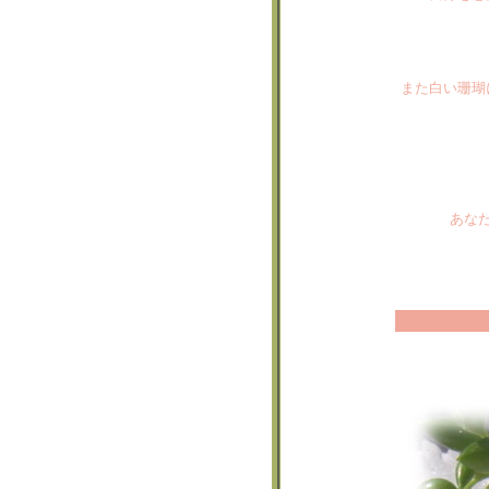
また白い珊瑚
あな