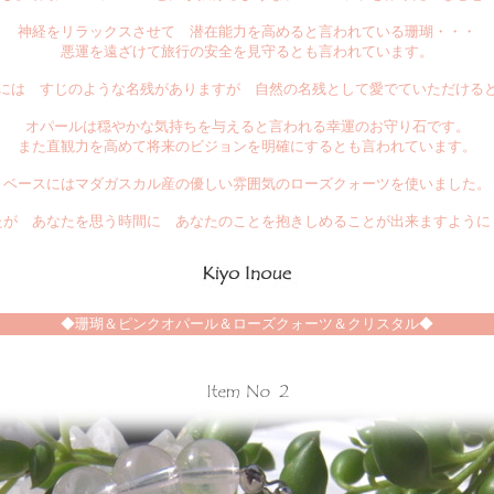
神経をリラックスさせて 潜在能力を高めると言われている珊瑚・・・
悪運を遠ざけて旅行の安全を見守るとも言われています。
には すじのような名残がありますが 自然の名残として愛でていただける
オパールは穏やかな気持ちを与えると言われる幸運のお守り石です。
また直観力を高めて将来のビジョンを明確にするとも言われています。
ベースにはマダガスカル産の優しい雰囲気のローズクォーツを使いました。
たが あなたを思う時間に あなたのことを抱きしめることが出来ますように
◆珊瑚＆ピンクオパール＆ローズクォーツ＆クリスタル◆