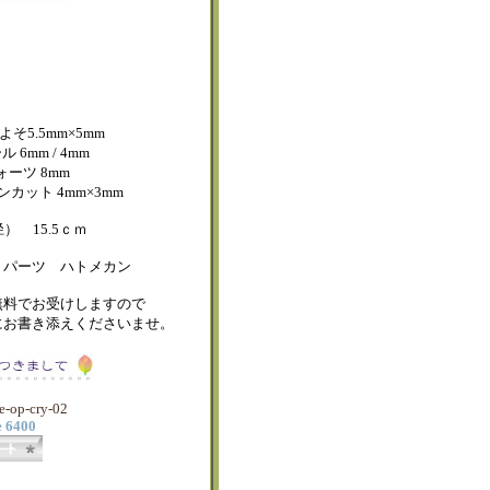
およそ5.5mm×5mm
6mm / 4mm
ーツ 8mm
カット 4mm×3mm
） 15.5ｃｍ
５パーツ ハトメカン
無料でお受けしますので
にお書き添えくださいませ。
se-op-cry-02
e 6400