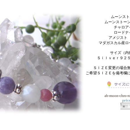
ムーンスト
ムーンストーン
チャロア
ロードナ
アメジスト 8
マダガスカル産ロ
サイズ（内
Ｓｉｌｖｅｒ９２
ＳＩＺＥ変更の場合
ご希望ＳＩＺＥを備考欄
ab-moon-chro-r
pric