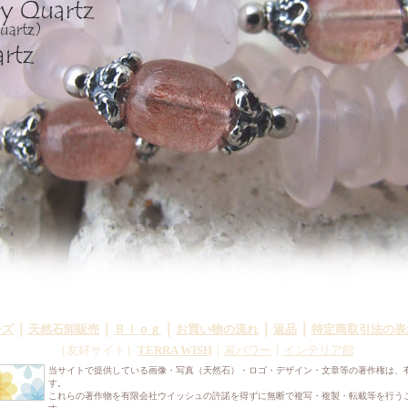
｜
｜
｜
｜
｜
ーズ
天然石卸販売
Ｂｌｏｇ
お買い物の流れ
返品
特定商取引法の表
［友好サイト］
TERRA WISH
｜
炭パワー
｜
インテリア館
当サイトで提供している画像・写真（天然石）・ロゴ・デザイン・文章等の著作権は、
す。
これらの著作物を有限会社ウイッシュの許諾を得ずに無断で複写・複製・転載等を行う