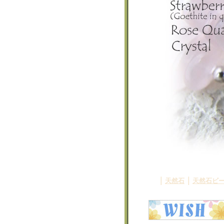
｜
｜
天然石
天然石ビ