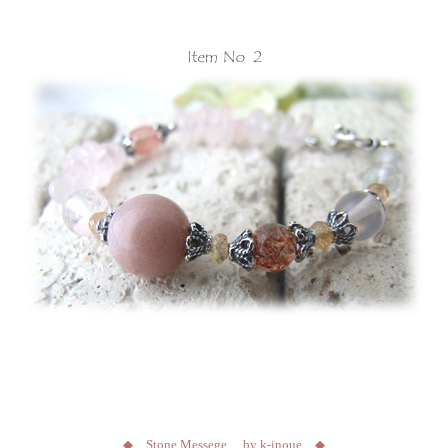
◆ Stone Messege by k-inoue ◆