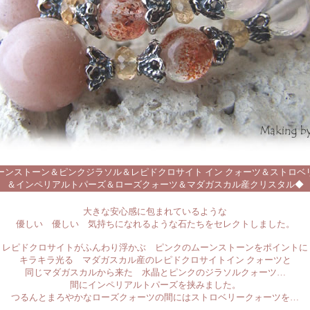
ーンストーン＆ピンクジラソル＆レピドクロサイト イン クォーツ＆ストロベ
＆インペリアルトパーズ＆ローズクォーツ＆マダガスカル産クリスタル◆
大きな安心感に包まれているような
優しい 優しい 気持ちになれるような石たちをセレクトしました。
レピドクロサイトがふんわり浮かぶ ピンクのムーンストーンをポイントに
キラキラ光る マダガスカル産のレピドクロサイトイン クォーツと
同じマダガスカルから来た 水晶とピンクのジラソルクォーツ…
間にインペリアルトパーズを挟みました。
つるんとまろやかなローズクォーツの間にはストロベリークォーツを…