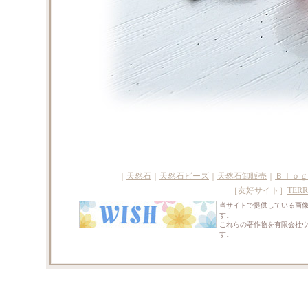
｜
天然石
｜
天然石ビーズ
｜
天然石卸販売
｜
Ｂｌｏｇ
［友好サイト］
TERR
当サイトで提供している画
す。
これらの著作物を有限会社
す。