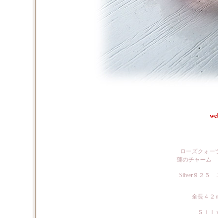
we
ローズクォー
蓮のチャーム 
Silver９
全長４２
Ｓｉｌ