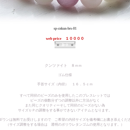
sp-cnkun-brs-01
web price
１００００
クンツァイト ８
ｍｍ
ゴム仕様
手首サイズ（内径） １
６．５
ｃｍ
すべて同径のビーズのみを使用したこのブレスレットでは
ビーズの個数分ずつの調整以外に方法がなく
また同じクオリティーそして同径のビーズがない為
サイズＵＰの調整をする事ができないアイテムとなります。
ダウンは無料でお受けしますので ご希望の内径サイズを備考欄にお書き添えくだ
（
サイズ
調整をする場合は 透明のポリウレタンゴムの使用となります
。）