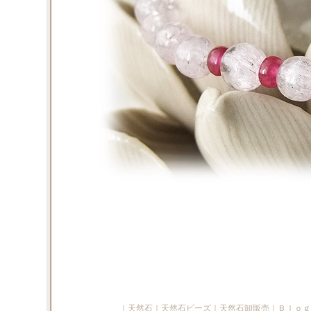
｜
天然石
｜
天然石ビーズ
｜
天然石卸販売
｜
Ｂｌｏｇ